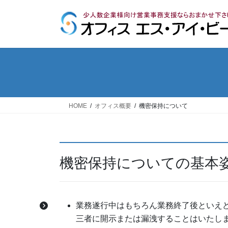
コ
ナ
ン
ビ
テ
ゲ
ン
ー
ツ
シ
へ
ョ
ス
ン
キ
に
ッ
移
HOME
オフィス概要
機密保持について
プ
動
機密保持についての基本
業務遂行中はもちろん業務終了後といえ
三者に開示または漏洩することはいたし